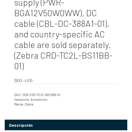
supply (PWR-
BGA12V50W0WW), DC
cable (CBL-DC-388A1-01),
and country-specific AC
cable are sold separately.
(Zebra CRD-TC2L-BS11BB-
01)
SEO:-LEG:
SKU:
ZEB-CRD-TC2L-BS11BB-01
Categoría:
Accesorios
Marca:
Zebra
Descripción