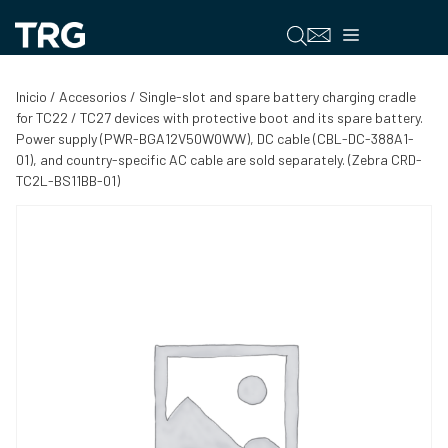
Saltar
al
Menú
contenido
Inicio
/
Accesorios
/ Single-slot and spare battery charging cradle
for TC22 / TC27 devices with protective boot and its spare battery.
Power supply (PWR-BGA12V50W0WW), DC cable (CBL-DC-388A1-
01), and country-specific AC cable are sold separately. (Zebra CRD-
TC2L-BS11BB-01)