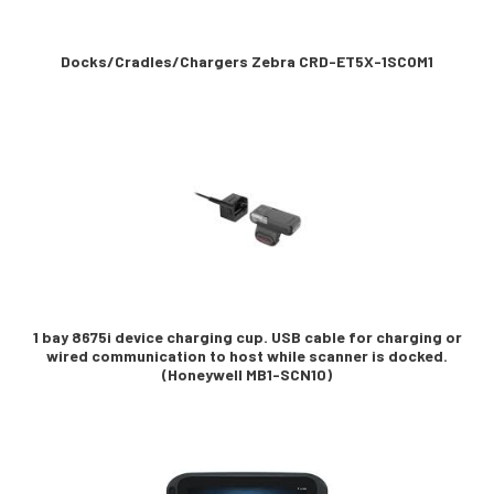
Docks/Cradles/Chargers Zebra CRD-ET5X-1SCOM1
1 bay 8675i device charging cup. USB cable for charging or
wired communication to host while scanner is docked.
(Honeywell MB1-SCN10)