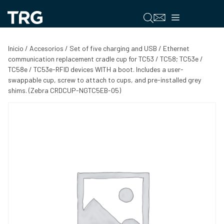
Saltar
al
Menú
contenido
Inicio
/
Accesorios
/ Set of five charging and USB / Ethernet
communication replacement cradle cup for TC53 / TC58; TC53e /
TC58e / TC53e-RFID devices WITH a boot. Includes a user-
swappable cup, screw to attach to cups, and pre-installed grey
shims. (Zebra CRDCUP-NGTC5EB-05)