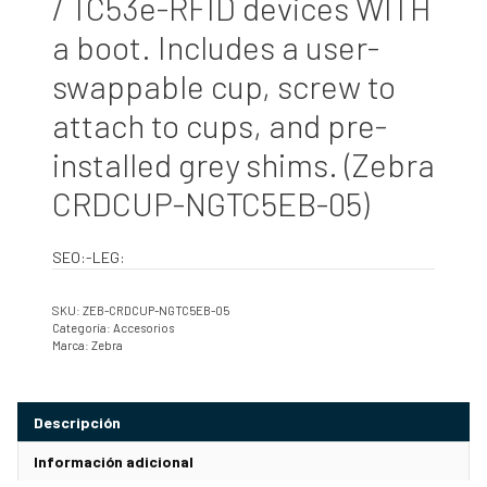
/ TC53e-RFID devices WITH
a boot. Includes a user-
swappable cup, screw to
attach to cups, and pre-
installed grey shims. (Zebra
CRDCUP-NGTC5EB-05)
SEO:-LEG:
SKU:
ZEB-CRDCUP-NGTC5EB-05
Categoría:
Accesorios
Marca:
Zebra
Descripción
Información adicional