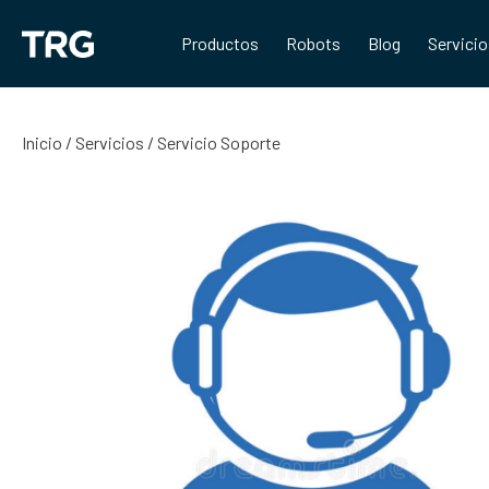
Saltar
al
Productos
Robots
Blog
Servici
contenido
Inicio
/
Servicios
/ Servicio Soporte