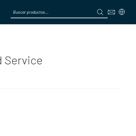
Products
search
Menú
 Service