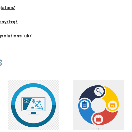
glatam/
any/trg/
gsolutions-uk/
S