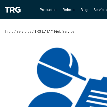
Saltar
al
Productos
Robots
Blog
Servici
contenido
Inicio
/
Servicios
/ TRG LATAM Field Service