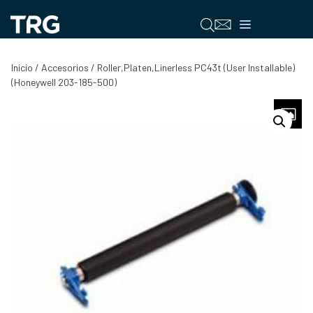
Saltar
al
Menú
contenido
Inicio
/
Accesorios
/ Roller,Platen,Linerless PC43t (User Installable)
(Honeywell 203-185-500)