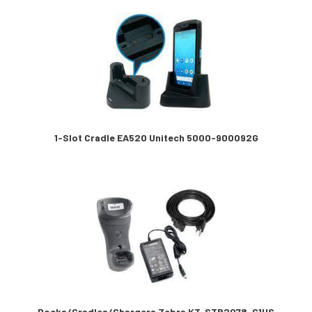
1-Slot Cradle EA520 Unitech 5000-900092G
Docks/Cradles/Chargers Zebra KT-STB2078-C1US