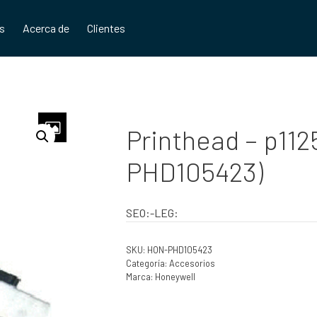
os
Acerca de
Clientes
Printhead – p112
PHD105423)
SEO:-LEG:
SKU:
HON-PHD105423
Categoría:
Accesorios
Marca:
Honeywell