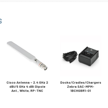
S
Cisco Antenna – 2.4 GHz 2
Docks/Cradles/Chargers
dBi/5 GHz 4 dBi Dipole
Zebra SAC-MPM-
Ant., White, RP-TNC
1BCHGBR1-01