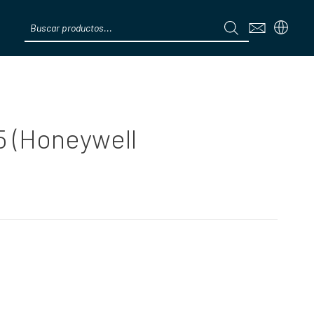
Products
search
Menú
5 (Honeywell