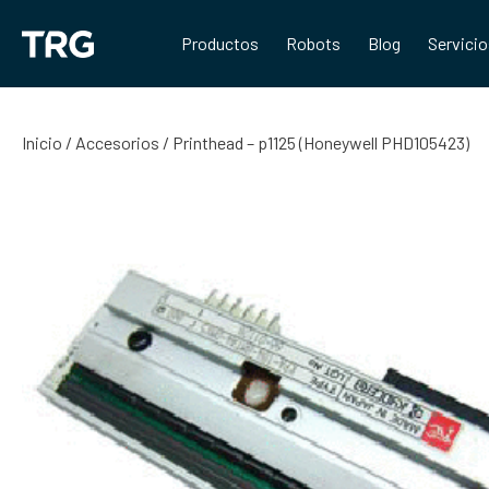
Saltar
al
Productos
Robots
Blog
Servici
contenido
Inicio
/
Accesorios
/ Printhead – p1125 (Honeywell PHD105423)