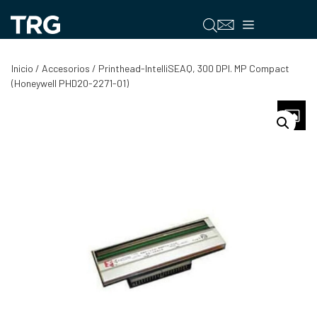
Saltar
al
Menú
contenido
Inicio
/
Accesorios
/ Printhead-IntelliSEAQ, 300 DPI. MP Compact
(Honeywell PHD20-2271-01)