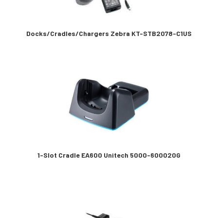
Docks/Cradles/Chargers Zebra KT-STB2078-C1US
1-Slot Cradle EA600 Unitech 5000-600020G