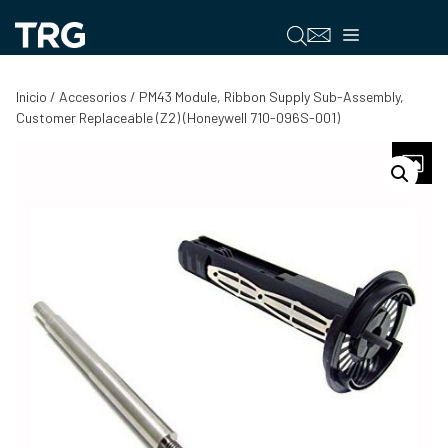
Saltar
al
Menú
contenido
Inicio
/
Accesorios
/ PM43 Module, Ribbon Supply Sub-Assembly,
Customer Replaceable (Z2) (Honeywell 710-096S-001)