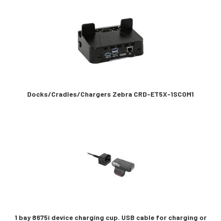
Docks/Cradles/Chargers Zebra CRD-ET5X-1SCOM1
1 bay 8675i device charging cup. USB cable for charging or