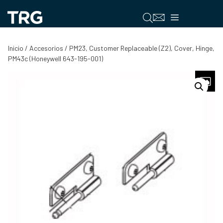
Saltar
al
Menú
contenido
Inicio
/
Accesorios
/ PM23, Customer Replaceable (Z2), Cover, Hinge,
PM43c (Honeywell 643-195-001)