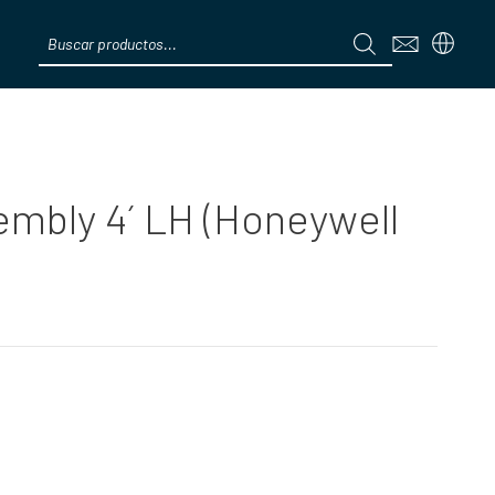
Products
search
Menú
embly 4´ LH (Honeywell