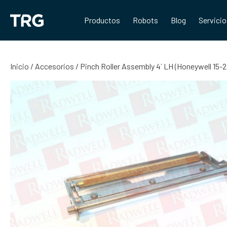
Saltar
al
Productos
Robots
Blog
Servici
contenido
Inicio
/
Accesorios
/ Pinch Roller Assembly 4´ LH (Honeywell 15-2