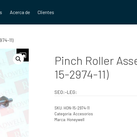
os
Acerca de
Clientes
974-11)
Pinch Roller Ass
15-2974-11)
SEO:-LEG:
SKU:
HON-15-2974-11
Categoría:
Accesorios
Marca:
Honeywell