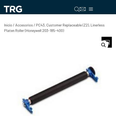
Saltar
al
Menú
contenido
Inicio
/
Accesorios
/ PC43, Customer Replaceable (Z2), Linerless
Platen Roller (Honeywell 203-185-400)