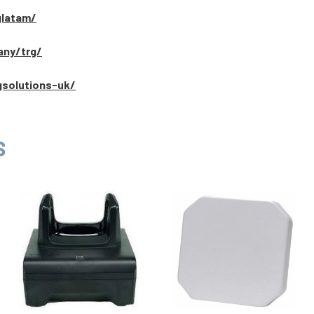
glatam/
any/trg/
gsolutions-uk/
S