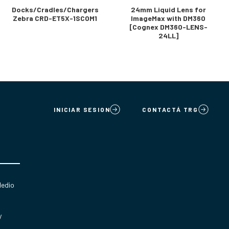
Docks/Cradles/Chargers
24mm Liquid Lens for
Zebra CRD-ET5X-1SCOM1
ImageMax with DM360
[Cognex DM360-LENS-
24LL]
INICIAR SESION
CONTACTÁ TRG
Medio
y