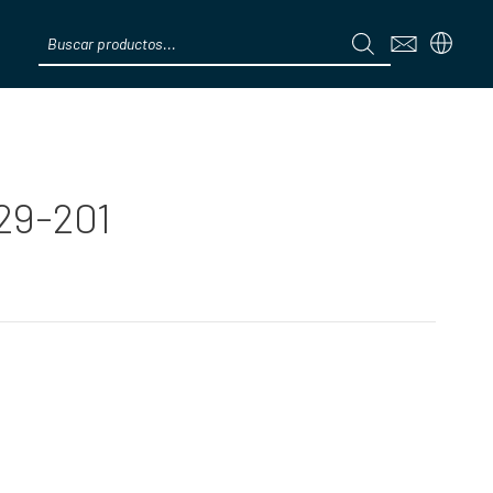
Products
search
Menú
29-201