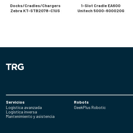
Docks/Cradles/Chargers
1-Slot Cradle EA600
Zebra KT-STB2078-C1US
Unitech 5000-600020G
Servicios
Robots
Logística avanzada
GeekPlus Robotic
Logística inversa
Mantenimiento y asistencia