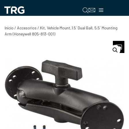
Saltar
al
Menú
contenido
Inicio
/
Accesorios
/ Kit, Vehicle Mount,1.5´ Dual Ball, 5.5´ Mounting
Arm (Honeywell 805-813-001)