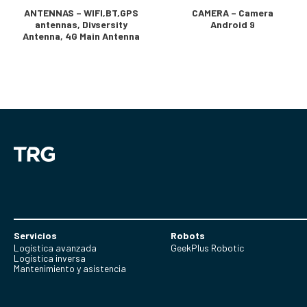
ANTENNAS – WIFI,BT,GPS
CAMERA – Camera
antennas, Divsersity
Android 9
Antenna, 4G Main Antenna
Servicios
Robots
Logística avanzada
GeekPlus Robotic
Logística inversa
Mantenimiento y asistencia