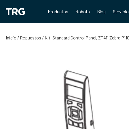
Saltar
al
Productos
Robots
Blog
Servici
contenido
Inicio
/
Repuestos
/ Kit, Standard Control Panel, ZT411 Zebra P1