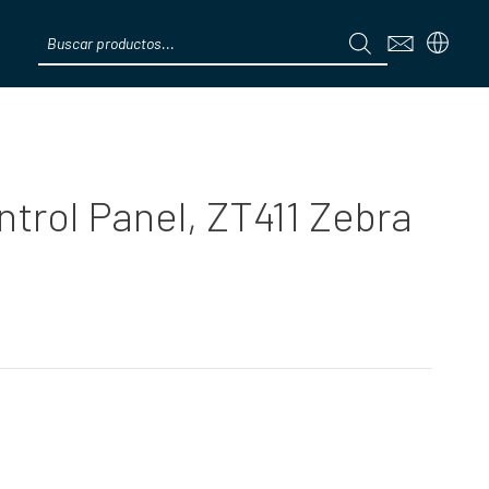
Products
search
Menú
ntrol Panel, ZT411 Zebra