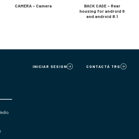
CAMERA – Camera
BACK CASE – Rear
housing for android 6
and android 8.1
INICIAR SESION
CONTACTÁ TRG
Medio
y