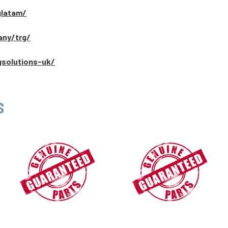
glatam/
any/trg/
gsolutions-uk/
S