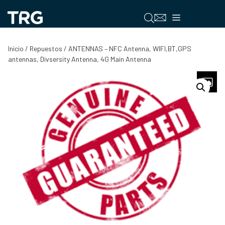
Saltar
al
Menú
contenido
Inicio
/
Repuestos
/ ANTENNAS – NFC Antenna, WIFI,BT,GPS
antennas, Divsersity Antenna, 4G Main Antenna