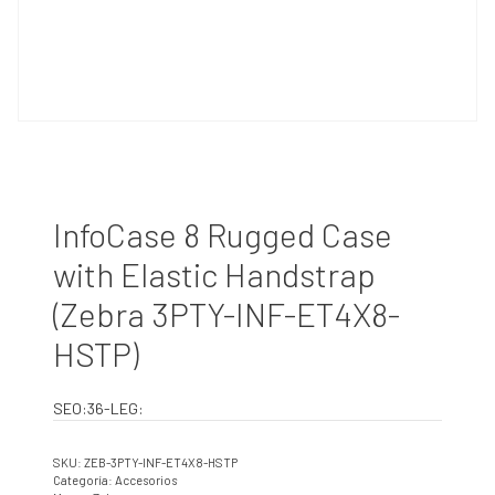
InfoCase 8 Rugged Case
with Elastic Handstrap
(Zebra 3PTY-INF-ET4X8-
HSTP)
SEO:36-LEG:
SKU:
ZEB-3PTY-INF-ET4X8-HSTP
Categoría:
Accesorios