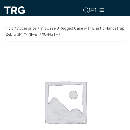
Saltar
al
Menú
contenido
Inicio
/
Accesorios
/ InfoCase 8 Rugged Case with Elastic Handstrap
(Zebra 3PTY-INF-ET4X8-HSTP)