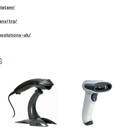
glatam/
any/trg/
gsolutions-uk/
S