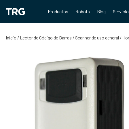
Saltar
al
Productos
Robots
Blog
Servici
contenido
Inicio
/
Lector de Código de Barras
/
Scanner de uso general
/ Hon