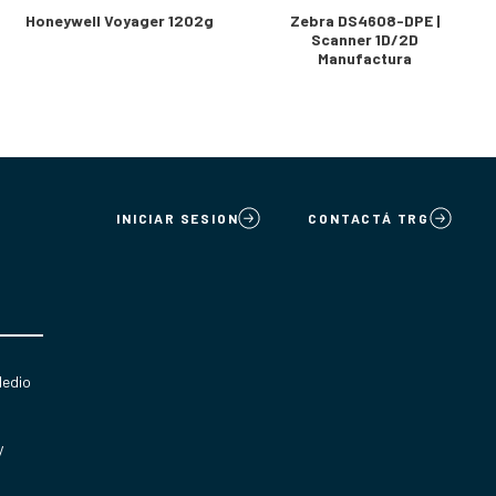
Honeywell Voyager 1202g
Zebra DS4608-DPE |
Scanner 1D/2D
Manufactura
INICIAR SESION
CONTACTÁ TRG
Medio
y