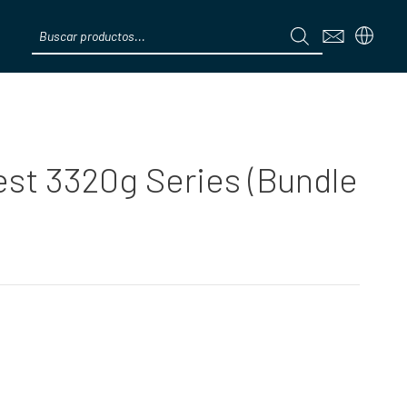
Products
search
Menú
st 3320g Series (Bundle