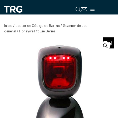
Saltar
al
Menú
contenido
Inicio
/
Lector de Código de Barras
/
Scanner de uso
general
/ Honeywell Youjie Series