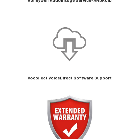
Honeywell AddOn Edge Service-ANDROID
Vocollect VoiceDirect Software Support