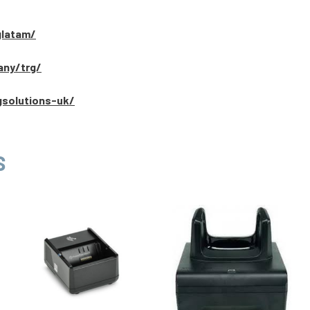
glatam/
any/trg/
gsolutions-uk/
S