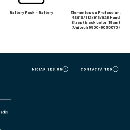
Battery Pack – Battery
Elementos de Proteccion,
MS910/912/916/926 Hand
Strap (black color, 18cm)
(Unitech 5500-900007G)
INICIAR SESION
CONTACTÁ TRG
Medio
y