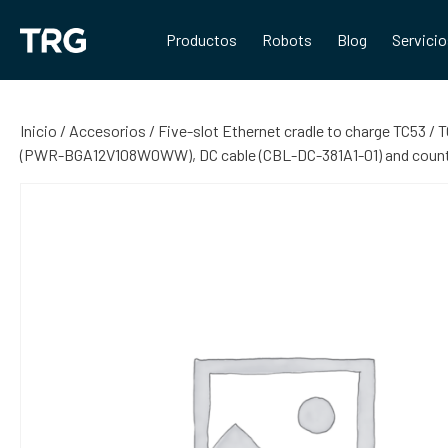
Saltar
al
Productos
Robots
Blog
Servici
contenido
Inicio
/
Accesorios
/ Five-slot Ethernet cradle to charge TC53 /
(PWR-BGA12V108W0WW), DC cable (CBL-DC-381A1-01) and count