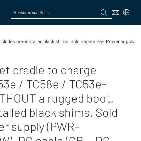
Products
search
Menú
ncludes pre-installed black shims. Sold Separately: Power supply
et cradle to charge
53e / TC58e / TC53e-
ITHOUT a rugged boot.
talled black shims. Sold
er supply (PWR-
, DC cable (CBL-DC-