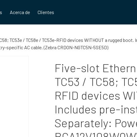
os
Acerca de
Clientes
 TC58; TC53e / TC58e / TC53e-RFID devices WITHOUT a rugged boot. I
ry-specific AC cable. (Zebra CRDON-NGTC5N-5SE5D)
Five-slot Ethern
TC53 / TC58; TC
RFID devices W
Includes pre-ins
Separately: Pow
BGA12V108W0WW)