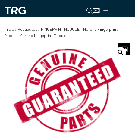
Saltar
al
Menú
contenido
Inicio
/
Repuestos
/ FINGEPRINT MODULE – Morpho Fingerprint
Module, Morpho Fingeprint Module