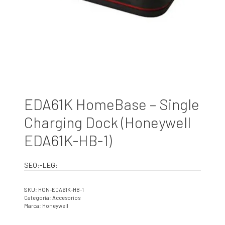
EDA61K HomeBase – Single
Charging Dock (Honeywell
EDA61K-HB-1)
SEO:-LEG:
SKU:
HON-EDA61K-HB-1
Categoría:
Accesorios
Marca:
Honeywell