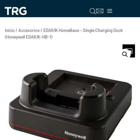
Saltar
al
Menú
contenido
Inicio
/
Accesorios
/ EDA61K HomeBase – Single Charging Dock
(Honeywell EDA61K-HB-1)