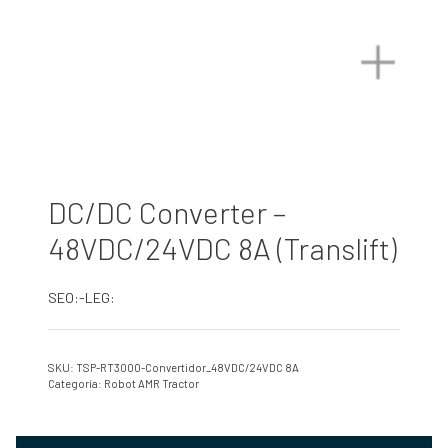
DC/DC Converter –
48VDC/24VDC 8A (Translift)
SEO:-LEG:
SKU:
TSP-RT3000-Convertidor_48VDC/24VDC 8A
Categoría:
Robot AMR Tractor