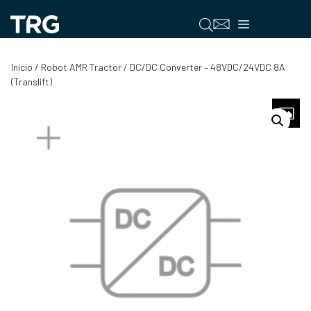
Saltar
al
Menú
contenido
Inicio
/
Robot AMR Tractor
/ DC/DC Converter – 48VDC/24VDC 8A
(Translift)