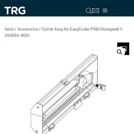
Saltar
al
Menú
contenido
Inicio
/
Accesorios
/ Cutter Assy for EasyCoder PX6i (Honeywell 1-
040564-900)