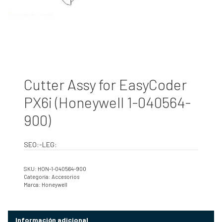
Cutter Assy for EasyCoder
PX6i (Honeywell 1-040564-
900)
SEO:-LEG:
SKU:
HON-1-040564-900
Categoría:
Accesorios
Marca:
Honeywell
Información adicional