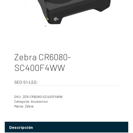
Zebra CR6080-
SC400F4WW
SEO:51-LEG:
SKU:
ZEB-CR6080-SC400F4WW
Categoría:
Accesorios
Marca:
Zebra
Descripción