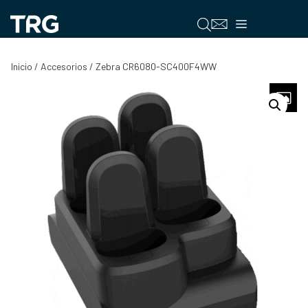
Saltar
al
Menú
contenido
Inicio
/
Accesorios
/ Zebra CR6080-SC400F4WW