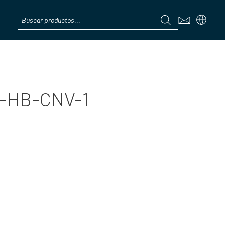
Products
search
Menú
0-HB-CNV-1