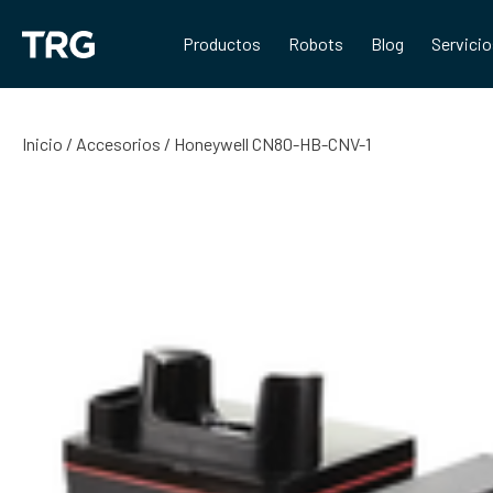
Saltar
al
Productos
Robots
Blog
Servici
contenido
Inicio
/
Accesorios
/ Honeywell CN80-HB-CNV-1