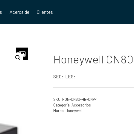
os
Acerca de
Clientes
Honeywell CN8
SEO:-LEG:
SKU:
HON-CN80-HB-CNV-1
Categoría:
Accesorios
Marca:
Honeywell