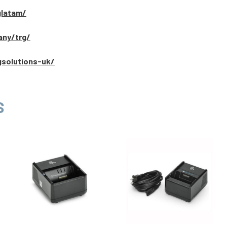
glatam/
any/trg/
gsolutions-uk/
S