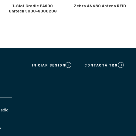
1-Slot Cradle EA600
Zebra AN480 Antena RFID
Unitech 5000-600020G
INICIAR SESION
CONTACTÁ TRG
Medio
y