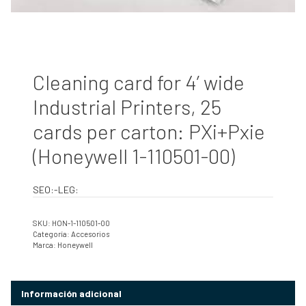
Cleaning card for 4’ wide
Industrial Printers, 25
cards per carton: PXi+Pxie
(Honeywell 1-110501-00)
SEO:-LEG:
SKU:
HON-1-110501-00
Categoría:
Accesorios
Marca:
Honeywell
Información adicional