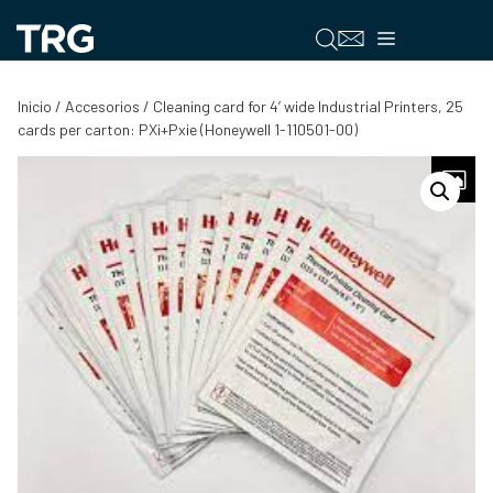
Saltar
al
Menú
contenido
Inicio
/
Accesorios
/ Cleaning card for 4’ wide Industrial Printers, 25
cards per carton: PXi+Pxie (Honeywell 1-110501-00)