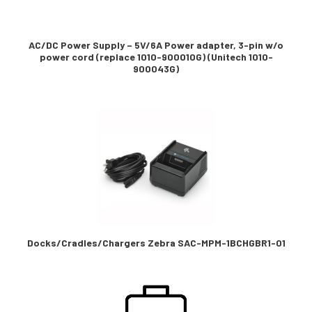
AC/DC Power Supply – 5V/6A Power adapter, 3-pin w/o
power cord (replace 1010-900010G) (Unitech 1010-
900043G)
Docks/Cradles/Chargers Zebra SAC-MPM-1BCHGBR1-01