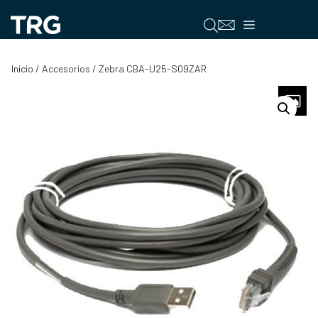
Saltar
al
Menú
contenido
Inicio
/
Accesorios
/ Zebra CBA-U25-S09ZAR