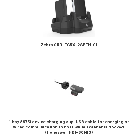
Zebra CRD-TC5X-2SETH-01
1 bay 8675i device charging cup. USB cable for charging or
wired communication to host while scanner is docked.
(Honeywell MB1-SCN10)