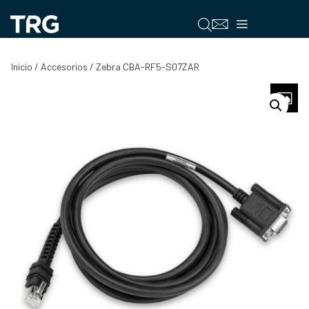
Saltar
al
Menú
contenido
Inicio
/
Accesorios
/ Zebra CBA-RF5-S07ZAR