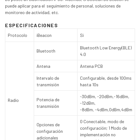
puede aplicar para el seguimiento de personal, soluciones de
monitoreo de actividad, etc.
ESPECIFICACIONES
Protocolo
iBeacon
Si
Bluetooth Low Energy(BLE)
Bluetooth
4.0
Antena
Antena PCB
Intervalo de
Configurable, desde 100ms
transmisión
hasta 10s
-30dBm, -20dBm,-16dBm,
Potencia de
Radio
-12dBm,
transmisión
-8dBm, -4dBm,0dBm,4dBm
0 Conectable, modo de
Opciones de
configuración; 1 Modo de
configuración
implementación no
adicionales