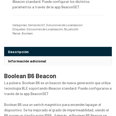
iBeacon standard. Puede configurar los distintos
parámetros a través de la app BeaconSET.
Categorías:
Sensores IoT
,
Soluciones de Localizacion
Etiquetas:
Soluciones de Localización
,
BLuetooth
Marca:
Boolean
Descripción
Información adicional
Boolean B6 Beacon
La pulsera Boolean B6 es un beacon de nueva generación que utiliza
tecnología BLE soportando iBeacon standard. Puede configurarse a
través de la app BeaconSET
Boolean B6 usa un switch magnético para encender/apagar el
dispositivo. Se ha mejorado el grado de impermeabilidad, siendo el
B6 posee un clasificación IP66. Además, el Boolean B6 Beacon se