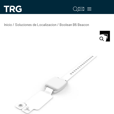
Saltar
al
Menú
contenido
Inicio
/
Soluciones de Localizacion
/ Boolean B6 Beacon