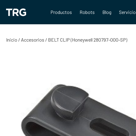
Saltar
al
Productos
Robots
Blog
Servici
contenido
Inicio
/
Accesorios
/ BELT CLIP (Honeywell 280797-000-SP)