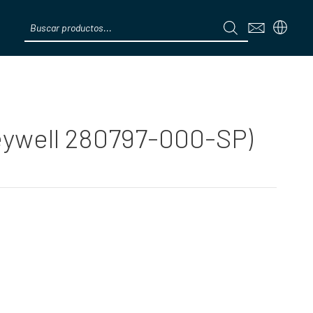
Products
search
Menú
eywell 280797-000-SP)