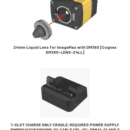
24mm Liquid Lens for ImageMax with DM360 [Cognex
DM360-LENS-24LL]
1-SLOT CHARGE ONLY CRADLE; REQUIRES POWER SUPPLY
PWRBGA12V50W0WW, DC CABLE CBL-DC-388A1-01 AND 3