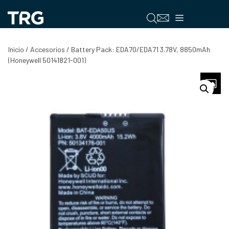
Saltar
al
Menú
contenido
Inicio
/
Accesorios
/ Battery Pack: EDA70/EDA71 3.78V, 8850mAh
(Honeywell 50141821-001)