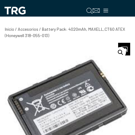
Saltar
al
Menú
contenido
Inicio
/
Accesorios
/ Battery Pack: 4020mAh, MAXELL,CT60 ATEX
(Honeywell 318-055-013)