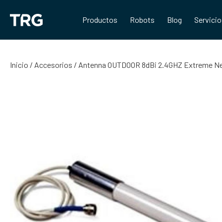
Saltar
al
Productos
Robots
Blog
Servici
contenido
Inicio
/
Accesorios
/ Antenna OUTDOOR 8dBi 2.4GHZ Extreme N