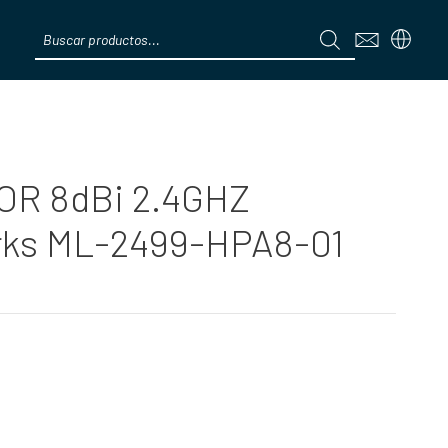
Products
search
Menú
R 8dBi 2.4GHZ
ks ML-2499-HPA8-01