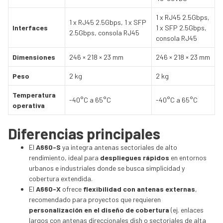
1 x RJ45 2.5Gbps,
1 x RJ45 2.5Gbps, 1 x SFP
Interfaces
1 x SFP 2.5Gbps,
2.5Gbps, consola RJ45
consola RJ45
Dimensiones
246 × 218 × 23 mm
246 × 218 × 23 mm
Peso
2 kg
2 kg
Temperatura
-40°C a 65°C
-40°C a 65°C
operativa
Diferencias principales
El
A660-S
ya integra antenas sectoriales de alto
rendimiento, ideal para
despliegues rápidos
en entornos
urbanos e industriales donde se busca simplicidad y
cobertura extendida.
El
A660-X
ofrece
flexibilidad con antenas externas
,
recomendado para proyectos que requieren
personalización en el diseño de cobertura
(ej. enlaces
largos con antenas direccionales dish o sectoriales de alta