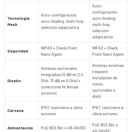
Auto-
configuración,
Auto-configuración,
Tecnología
auto-healing,
auto-healing, multi-hop,
Mesh
multi-hop,
selección adaptativa
selección
adaptativa
WPA3 + Check Point
WPA3 + Check
Seguridad
Nano Agent
Point Nano Agent
Antenas externas
Antenas sectoriales
(requiere
integradas (9 dBi en 2.4
instalación de
Diseño
GHz, 13 dBi en 5 GHz) +
omnis,
conectores N-female
sectoriales o
externos
dish)
IP67, resistente a clima
IP67, resistente a
Carcasa
extremo
clima extremo
PoE 802.3bt o
Alimentación
PoE 802.3bt o 48–56VDC
48–56VDC