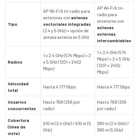
AP Wi-Fi 6 tri-
AP Wi-Fi 6 tri-radio para
radio para
exteriores con
antenas
exteriores con
Tipo
sectoriales integradas
antenas
(2.4 y 5 GHz) + opción de
externas
antena externa en 5 GHz
intercambiables
1 x 2.4 GHz (574
1 x 2.4 GHz (574 Mbps) + 2
Mbps) + 2 x 5 GHz
Radios
x 5 GHz (1201 + 2402
(1201 + 2402
Mbps)
Mbps)
Velocidad
Hasta 4.177 Gbps
Hasta 4.177 Gbps
total
Usuarios
Hasta 768 (256 por
Hasta 768 (256
concurrentes
radio)
por radio)
Cobertura
610 m (2.4 GHz) / 610 m (5
380 m (2.4 GHz) /
(línea de
GHz)
380 m (5 GHz)
vista)