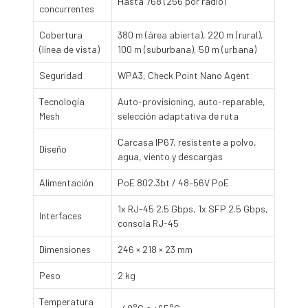
Hasta 768 (256 por radio)
concurrentes
Cobertura
380 m (área abierta), 220 m (rural),
(línea de vista)
100 m (suburbana), 50 m (urbana)
Seguridad
WPA3, Check Point Nano Agent
Tecnología
Auto-provisioning, auto-reparable,
Mesh
selección adaptativa de ruta
Carcasa IP67, resistente a polvo,
Diseño
agua, viento y descargas
Alimentación
PoE 802.3bt / 48–56V PoE
1x RJ-45 2.5 Gbps, 1x SFP 2.5 Gbps,
Interfaces
consola RJ-45
Dimensiones
246 × 218 × 23 mm
Peso
2 kg
Temperatura