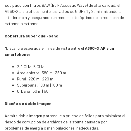
Equipado con filtros BAW (Bulk Acoustic Wave) de alta calidad, el
A660-X aísla eficazmente las radios de 5 GHz 1 y 2, minimizando la
interferencia y asegurando un rendimiento óptimo de la red mesh de
extremo a extremo.
Cobertura super dual-band
*Distancia esperada en línea de vista entre el
A660-X AP y un
smartphone
:
2,4 GHz | 5 GHz
Área abierta: 380 m | 380 m
Rural: 220 m | 220 m
Suburbana: 100 m | 100 m
Urbana: 50 m | 50 m
Diseño de doble imagen
Admite doble imagen y arranque a prueba de fallos para minimizar el
riesgo de corrupción de archivos del sistema causada por
problemas de energía o manipulaciones inadecuadas.