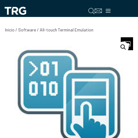
Saltar
al
Menú
contenido
Inicio
/
Software
/ All-touch Terminal Emulation