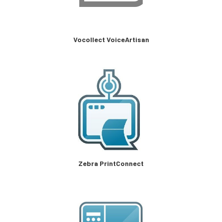
Vocollect VoiceArtisan
Zebra PrintConnect