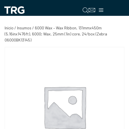
Saltar
al
Menú
contenido
Inicio
/
Insumos
/ 6000 Wax – Wax Ribbon, 131mmx450m
(5.16inx1476ft), 6000; Wax, 25mm (1in) core, 24/box (Zebra
06000BK13145)