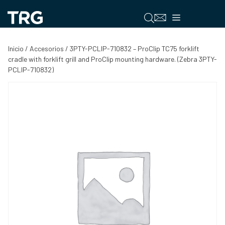
Saltar
al
Menú
contenido
Inicio
/
Accesorios
/ 3PTY-PCLIP-710832 – ProClip TC75 forklift
cradle with forklift grill and ProClip mounting hardware. (Zebra 3PTY-
PCLIP-710832)