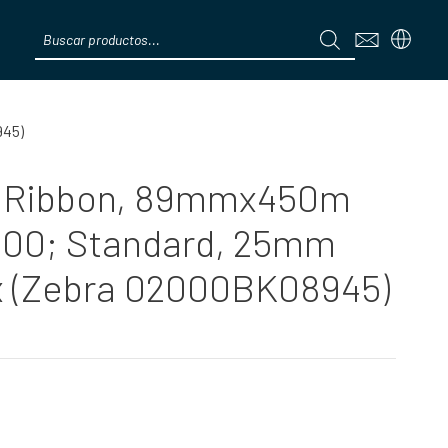
Products
search
Menú
945)
x Ribbon, 89mmx450m
2000; Standard, 25mm
box (Zebra 02000BK08945)