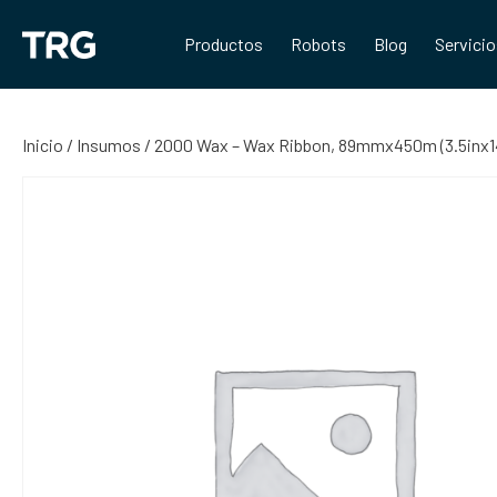
Saltar
al
Productos
Robots
Blog
Servici
contenido
Inicio
/
Insumos
/ 2000 Wax – Wax Ribbon, 89mmx450m (3.5inx14