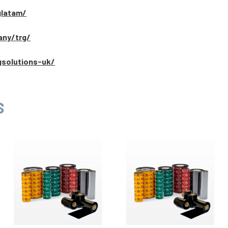
glatam/
any/trg/
gsolutions-uk/
S