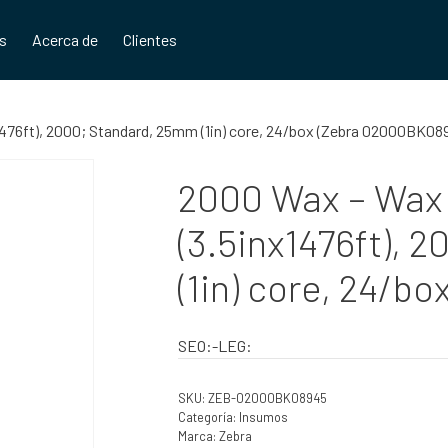
os
Acerca de
Clientes
76ft), 2000; Standard, 25mm (1in) core, 24/box (Zebra 02000BK08
2000 Wax – Wa
(3.5inx1476ft), 
(1in) core, 24/
SEO:-LEG:
SKU:
ZEB-02000BK08945
Categoría:
Insumos
Marca:
Zebra