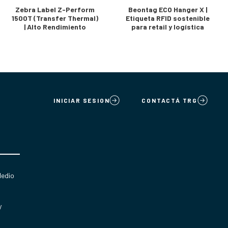
Zebra Label Z-Perform
Beontag ECO Hanger X |
1500T (Transfer Thermal)
Etiqueta RFID sostenible
| Alto Rendimiento
para retail y logística
INICIAR SESION
CONTACTÁ TRG
Medio
y