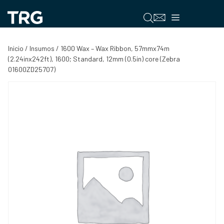
Saltar
al
Menú
contenido
Inicio
/
Insumos
/ 1600 Wax – Wax Ribbon, 57mmx74m
(2.24inx242ft), 1600; Standard, 12mm (0.5in) core (Zebra
01600ZD25707)