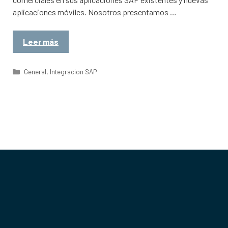
aplicaciones móviles. Nosotros presentamos …
Leer más
Categorías
General
,
Integracion SAP