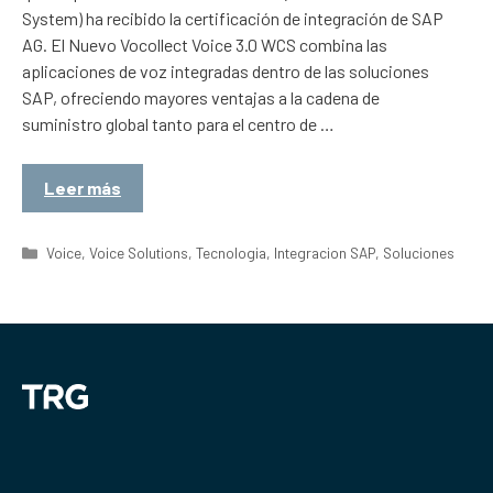
System) ha recibido la certificación de integración de SAP
AG. El Nuevo Vocollect Voice 3.0 WCS combina las
aplicaciones de voz integradas dentro de las soluciones
SAP, ofreciendo mayores ventajas a la cadena de
suministro global tanto para el centro de …
Leer más
Categorías
Voice
,
Voice Solutions
,
Tecnologia
,
Integracion SAP
,
Soluciones