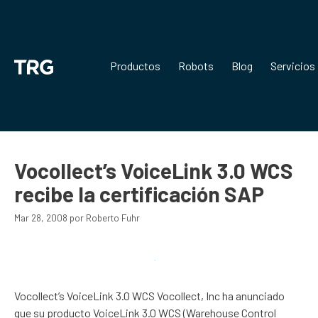
Saltar
al
contenido
Productos
Robots
Blog
Servicios
Vocollect’s VoiceLink 3.0 WCS
recibe la certificación SAP
Mar 28, 2008
por
Roberto Fuhr
Vocollect’s VoiceLink 3.0 WCS Vocollect, Inc ha anunciado
que su producto VoiceLink 3.0 WCS (Warehouse Control