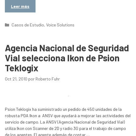
Leer más
Categorías
Casos de Estudio
,
Voice Solutions
Agencia Nacional de Seguridad
Vial selecciona Ikon de Psion
Teklogix
Oct 21, 2010
por
Roberto Fuhr
Psion Teklogix ha suministrado un pedido de 450 unidades de la
robusta PDA Ikon a ANSV que ayudará a mejorar las actividades del
servicio de campo. La ANSV (Agencia Nacional de Seguridad Vial)
utiliza Ikon con Scanner de 2D y radio 3G para el trabajo de campo
de los agentes. El agente además de contar …