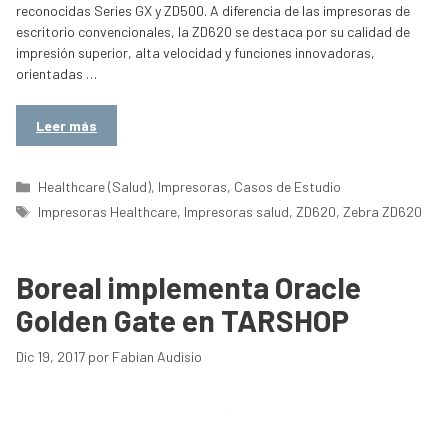
reconocidas Series GX y ZD500. A diferencia de las impresoras de
escritorio convencionales, la ZD620 se destaca por su calidad de
impresión superior, alta velocidad y funciones innovadoras,
orientadas …
Leer más
Categorías
Healthcare (Salud)
,
Impresoras
,
Casos de Estudio
Etiquetas
Impresoras Healthcare
,
Impresoras salud
,
ZD620
,
Zebra ZD620
Boreal implementa Oracle
Golden Gate en TARSHOP
Dic 19, 2017
por
Fabian Audisio