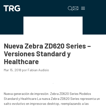
Saltar
al
Menú
contenido
Casos de Estudio
Nueva Zebra ZD620 Series –
Versiones Standard y
Healthcare
Mar 15, 2018
por
Fabian Audisio
Nueva generación de impresión: Zebra ZD620 Series Modelos
Standard y Healthcare La nueva Zebra ZD620 Series representa un
salto evolutivo en impresoras desktop, reemplazando a las