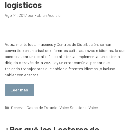
logísticos
Ago 14, 2017
por
Fabian Audisio
Actualmente los almacenes y Centros de Distribución, se han
convertido en un crisol de diferentes culturas, razas e idiomas, lo que
puede causar un desafío único al intentar implementar un sistema
dirigido a través de la voz. Hay un error común al pensar que
teniendo trabajadores que hablan diferentes idiomas (o incluso
hablar con acentos …
Leer más
Categorías
General
,
Casos de Estudio
,
Voice Solutions
,
Voice
¿Por qué los Lectores de