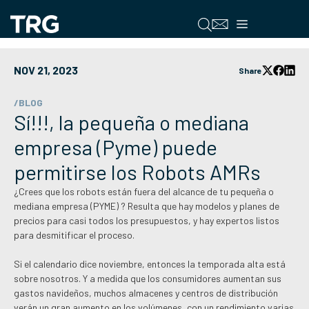
Saltar
al
Menú
contenido
NOV 21, 2023
Share
/BLOG
Sí!!!, la pequeña o mediana
empresa (Pyme) puede
permitirse los Robots AMRs
¿Crees que los robots están fuera del alcance de tu pequeña o
mediana empresa (PYME) ? Resulta que hay modelos y planes de
precios para casi todos los presupuestos, y hay expertos listos
para desmitificar el proceso.
Si el calendario dice noviembre, entonces la temporada alta está
sobre nosotros. Y a medida que los consumidores aumentan sus
gastos navideños, muchos almacenes y centros de distribución
verán un gran aumento en los volúmenes, con un rendimiento varias