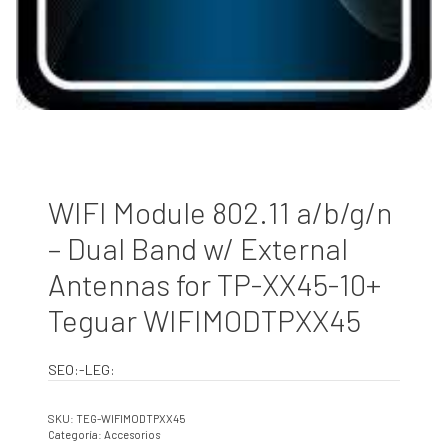
WIFI Module 802.11 a/b/g/n
– Dual Band w/ External
Antennas for TP-XX45-10+
Teguar WIFIMODTPXX45
SEO:-LEG:
SKU:
TEG-WIFIMODTPXX45
Categoría:
Accesorios