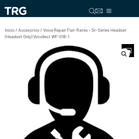
Saltar
al
Menú
contenido
Inicio
/
Accesorios
/ Voice Repair Flat-Rates – Sr-Series Headset
(Headset Only) Vocollect WF-018-1