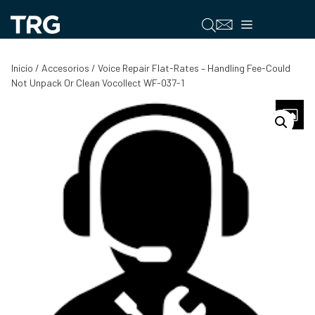
Saltar
al
Menú
contenido
Inicio
/
Accesorios
/ Voice Repair Flat-Rates – Handling Fee-Could
Not Unpack Or Clean Vocollect WF-037-1