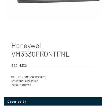
Honeywell
VM3530FRONTPNL
SEO:-LEG:
SKU:
HON-VM3530FRONTPNL
Categoría:
Accesorios
Marca:
Honeywell
Descripción