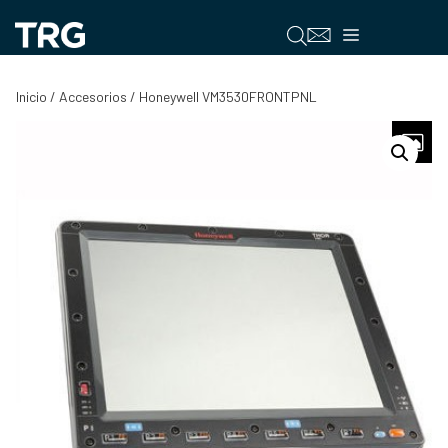
Saltar
al
Menú
contenido
Inicio
/
Accesorios
/ Honeywell VM3530FRONTPNL