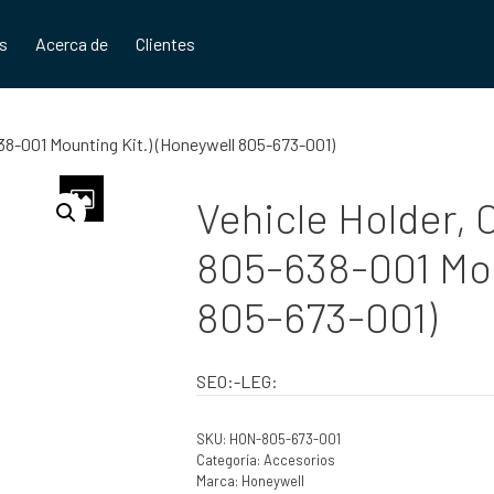
os
Acerca de
Clientes
638-001 Mounting Kit.) (Honeywell 805-673-001)
Vehicle Holder, 
805-638-001 Mou
805-673-001)
SEO:-LEG:
SKU:
HON-805-673-001
Categoría:
Accesorios
Marca:
Honeywell