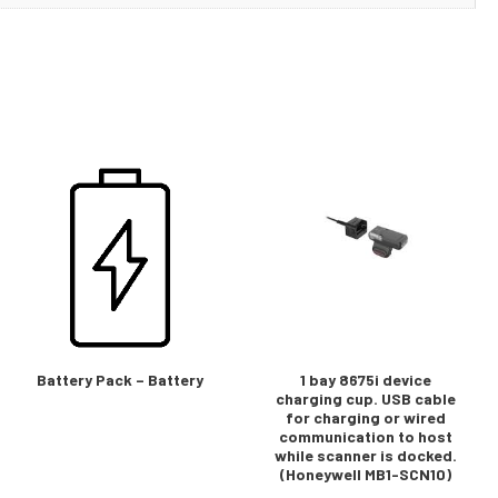
Battery Pack – Battery
1 bay 8675i device
charging cup. USB cable
for charging or wired
communication to host
while scanner is docked.
(Honeywell MB1-SCN10)