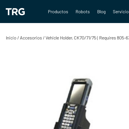
Saltar
al
Productos
Robots
Blog
Servici
contenido
Inicio
/
Accesorios
/ Vehicle Holder, CK70/71/75 ( Requires 805-