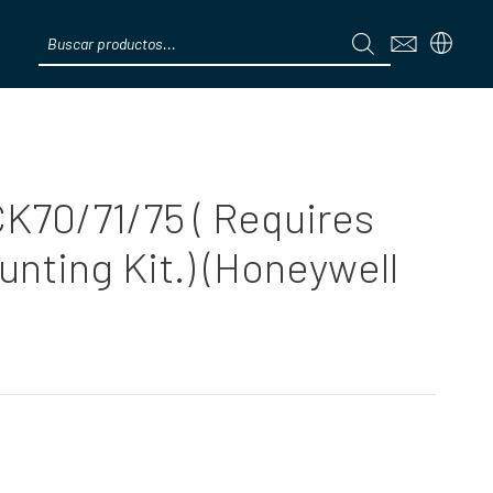
Products
search
Menú
CK70/71/75 ( Requires
nting Kit.) (Honeywell