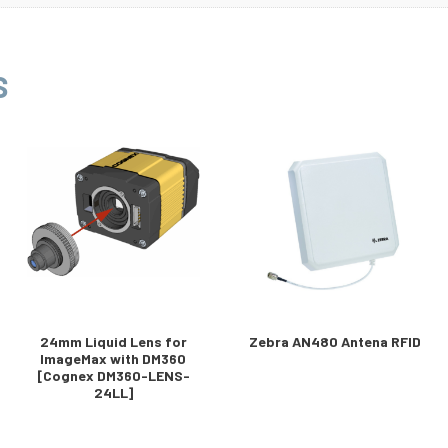
S
24mm Liquid Lens for
Zebra AN480 Antena RFID
ImageMax with DM360
[Cognex DM360-LENS-
24LL]