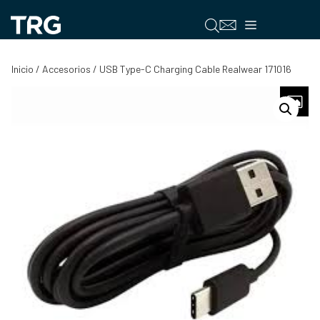
Saltar
al
Menú
contenido
Inicio
/
Accesorios
/ USB Type-C Charging Cable Realwear 171016